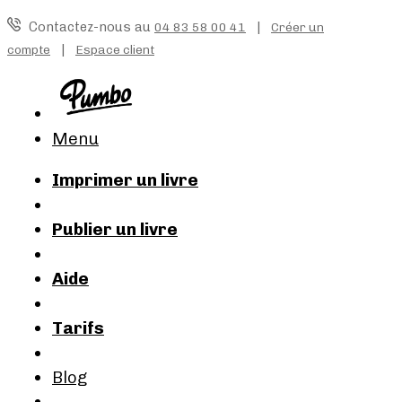
Contactez-nous au
|
04 83 58 00 41
Créer un
|
compte
Espace client
Menu
Imprimer un livre
Publier un livre
Aide
Tarifs
Blog