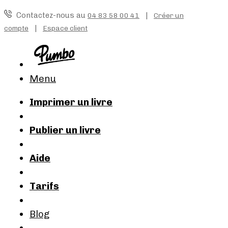
Contactez-nous au
|
04 83 58 00 41
Créer un
|
compte
Espace client
Menu
Imprimer un livre
Publier un livre
Aide
Tarifs
Blog