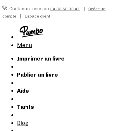
Contactez-nous au
|
04 83 58 00 41
Créer un
|
compte
Espace client
Menu
Imprimer un livre
Publier un livre
Aide
Tarifs
Blog