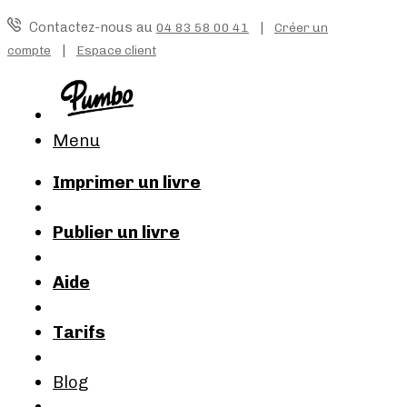
Contactez-nous au
|
04 83 58 00 41
Créer un
|
compte
Espace client
Menu
Imprimer un livre
Publier un livre
Aide
Tarifs
Blog