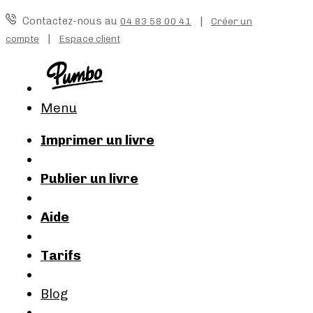
Contactez-nous au
|
04 83 58 00 41
Créer un
|
compte
Espace client
Menu
Imprimer un livre
Publier un livre
Aide
Tarifs
Blog