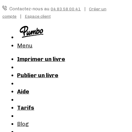
Contactez-nous au
|
04 83 58 00 41
Créer un
|
compte
Espace client
Menu
Imprimer un livre
Publier un livre
Aide
Tarifs
Blog