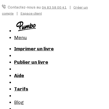
Contactez-nous au
|
04 83 58 00 41
Créer un
|
compte
Espace client
Menu
Imprimer un livre
Publier un livre
Aide
Tarifs
Blog