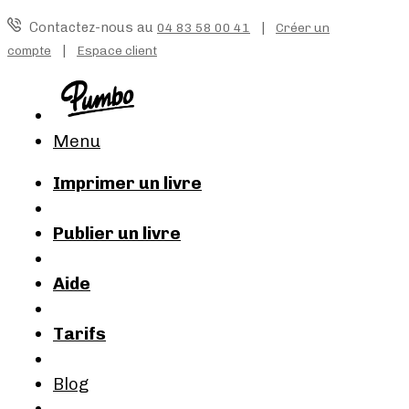
Contactez-nous au
|
04 83 58 00 41
Créer un
|
compte
Espace client
Menu
Imprimer un livre
Publier un livre
Aide
Tarifs
Blog