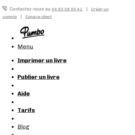
Contactez-nous au
|
04 83 58 00 41
Créer un
|
compte
Espace client
Menu
Imprimer un livre
Publier un livre
Aide
Tarifs
Blog