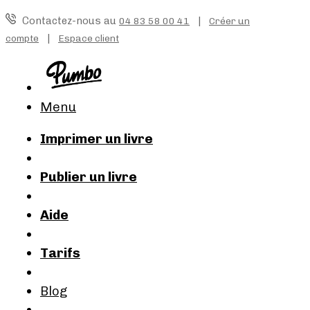
Contactez-nous au
|
04 83 58 00 41
Créer un
|
compte
Espace client
Menu
Imprimer un livre
Publier un livre
Aide
Tarifs
Blog