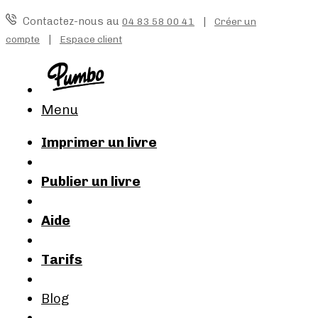
Contactez-nous au
|
04 83 58 00 41
Créer un
|
compte
Espace client
Menu
Imprimer un livre
Publier un livre
Aide
Tarifs
Blog