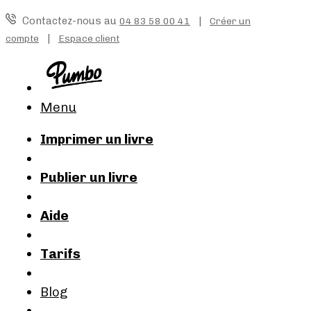
Contactez-nous au
|
04 83 58 00 41
Créer un
|
compte
Espace client
Menu
Imprimer un livre
Publier un livre
Aide
Tarifs
Blog