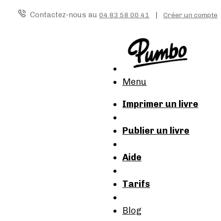
Contactez-nous au
|
04 83 58 00 41
Créer un compte
Menu
Imprimer un livre
Publier un livre
Aide
Tarifs
Blog