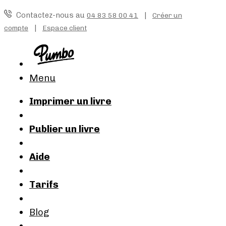
Contactez-nous au
|
04 83 58 00 41
Créer un
|
compte
Espace client
Menu
Imprimer un livre
Publier un livre
Aide
Tarifs
Blog