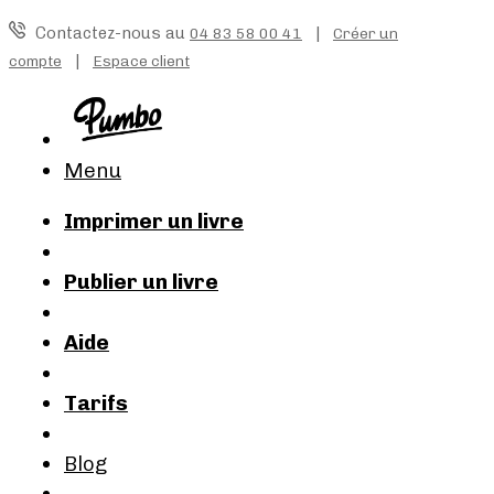
Contactez-nous au
|
04 83 58 00 41
Créer un
|
compte
Espace client
Menu
Imprimer un livre
Publier un livre
Aide
Tarifs
Blog