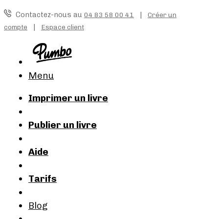
Contactez-nous au
|
04 83 58 00 41
Créer un
|
compte
Espace client
Menu
Imprimer un livre
Publier un livre
Aide
Tarifs
Blog