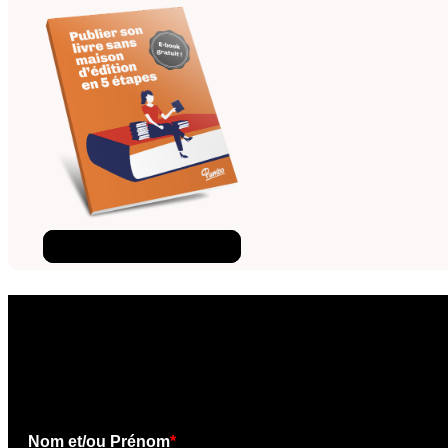
Téléchargez l'ebook
×
Téléchargez l'e-book gratui
Nom et/ou Prénom
*