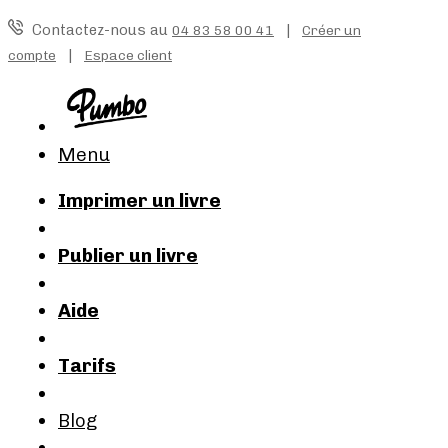
Contactez-nous au
|
04 83 58 00 41
Créer un
|
compte
Espace client
Menu
Imprimer un livre
Publier un livre
Aide
Tarifs
Blog