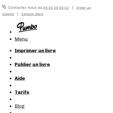
Contactez-nous au
|
04 83 58 00 41
Créer un
|
compte
Espace client
Menu
Imprimer un livre
Publier un livre
Aide
Tarifs
Blog