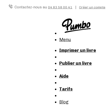
Contactez-nous au
|
04 83 58 00 41
Créer un compte
Menu
Imprimer un livre
Publier un livre
Aide
Tarifs
Blog