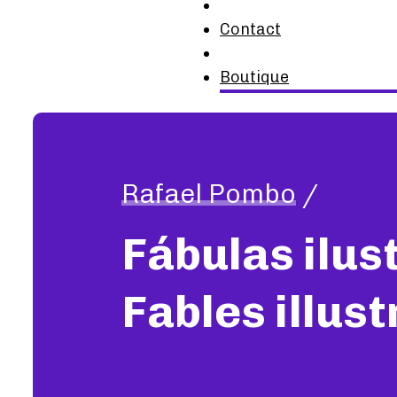
Contact
Boutique
Rafael Pombo
/
Fábulas ilus
Fables illus