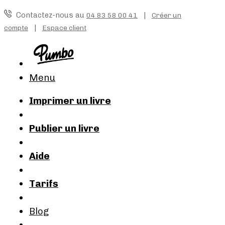
Contactez-nous au
|
04 83 58 00 41
Créer un
|
compte
Espace client
Menu
Imprimer un livre
Publier un livre
Aide
Tarifs
Blog