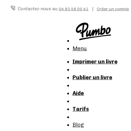
Contactez-nous au
|
04 83 58 00 41
Créer un compte
Menu
Imprimer un livre
Publier un livre
Aide
Tarifs
Blog