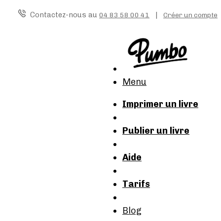
Contactez-nous au
|
04 83 58 00 41
Créer un compte
Menu
Imprimer un livre
Publier un livre
Aide
Tarifs
Blog