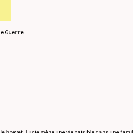
de Guerre
 brevet, Lucie mène une vie paisible dans une famille