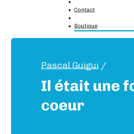
Contact
Boutique
Pascal Guigui
/
Il était une 
coeur