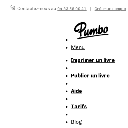
Contactez-nous au
|
04 83 58 00 41
Créer un compte
Menu
Imprimer un livre
Publier un livre
Aide
Tarifs
Blog