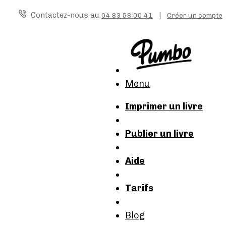
Contactez-nous au
|
04 83 58 00 41
Créer un compte
Menu
Imprimer un livre
Publier un livre
Aide
Tarifs
Blog