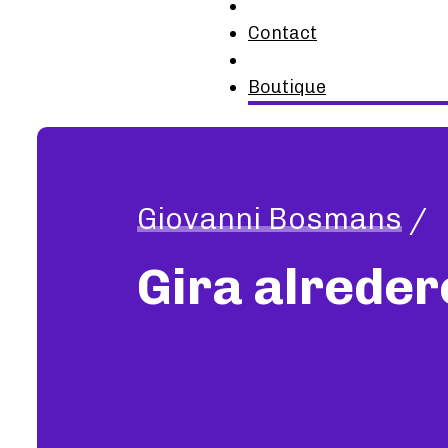
Contact
Boutique
Giovanni Bosmans
/
Gira alredero