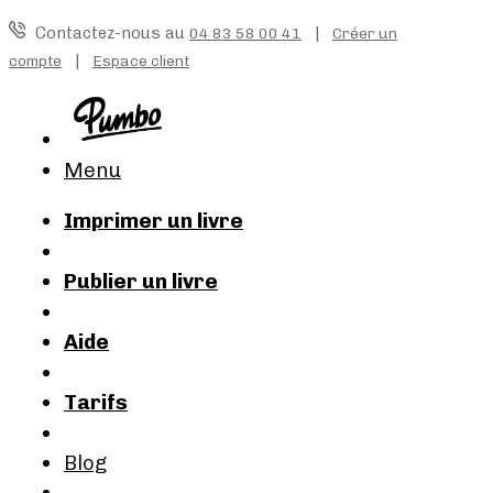
Contactez-nous au
|
04 83 58 00 41
Créer un
|
compte
Espace client
Menu
Imprimer un livre
Publier un livre
Aide
Tarifs
Blog