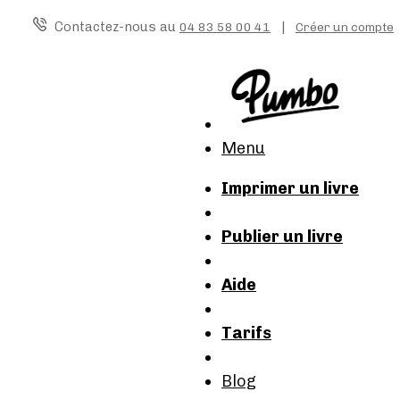
Contactez-nous au
|
04 83 58 00 41
Créer un compte
Menu
Imprimer un livre
Publier un livre
Aide
Tarifs
Blog