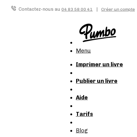
Contactez-nous au
|
04 83 58 00 41
Créer un compte
Menu
Imprimer un livre
Publier un livre
Aide
Tarifs
Blog