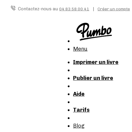
Contactez-nous au
|
04 83 58 00 41
Créer un compte
Menu
Imprimer un livre
Publier un livre
Aide
Tarifs
Blog